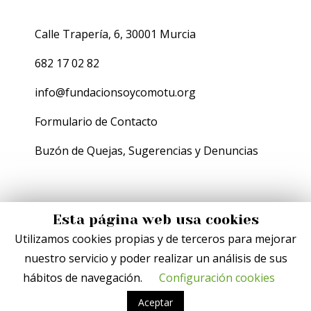
Calle Trapería, 6, 30001 Murcia
682 17 02 82
info@fundacionsoycomotu.org
Formulario de Contacto
Buzón de Quejas, Sugerencias y Denuncias
Esta página web usa cookies
Utilizamos cookies propias y de terceros para mejorar
nuestro servicio y poder realizar un análisis de sus
hábitos de navegación.
Configuración cookies
Aviso Legal
|
Política de Privacidad
|
Política de Cookies
Aceptar