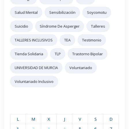
Salud Mental
Sensibilización
Soycomotu
Suicidio
Síndrome De Asperger
Talleres
TALLERES INCLUSIVOS
TEA
Testimonio
Tienda Solidaria
TLP
Trastorno Bipolar
UNIVERSIDAD DE MURCIA
Voluntariado
Voluntariado Inclusivo
L
M
X
J
V
S
D
1
2
3
4
5
6
7