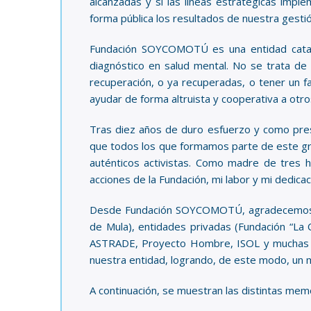
alcanzadas y si las líneas estratégicas imp
forma pública los resultados de nuestra gest
Fundación SOYCOMOTÚ es una entidad catal
diagnóstico en salud mental. No se trata de
recuperación, o ya recuperadas, o tener un fa
ayudar de forma altruista y cooperativa a otro
Tras diez años de duro esfuerzo y como pres
que todos los que formamos parte de este gra
auténticos activistas. Como madre de tres hi
acciones de la Fundación, mi labor y mi dedicac
Desde Fundación SOYCOMOTÚ, agradecemos la
de Mula), entidades privadas (Fundación “La 
ASTRADE, Proyecto Hombre, ISOL y muchas más
nuestra entidad, logrando, de este modo, un m
A continuación, se muestran las distintas mem