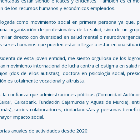
lementadas están siendo eficaces y eficientes. También es el
ión de los recursos humanos y económicos empleados.
ogada como movimiento social en primera persona ya que, p
 una organización de profesionales de la salud, sino de un gr
miliar directo con diversidad en salud mental o neurodivergenci
s seres humanos que pueden estar o llegar a estar en una situació
identa de esta joven entidad, me siento orgullosa de los log
n movimiento internacional de lucha contra el estigma en salud 
jos (dos de ellos autistas), doctora en psicología social, pre
ión es totalmente vocacional y altruista.
 confianza que administraciones públicas (Comunidad Autónom
Caixa”, Caixabank, Fundación Cajamurcia y Aguas de Murcia), en
), socios colaboradores, ciudadanos/as y personas beneficiar
ayor impacto social.
orias anuales de actividades desde 2020: