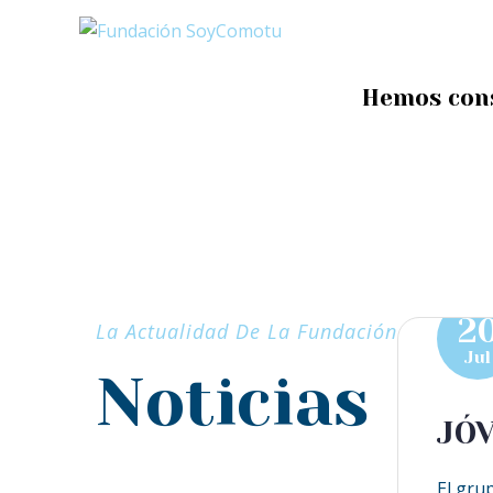
La Fundación
Hemos cons
2
La Actualidad De La Fundación
Jul
Noticias
JÓV
El gru