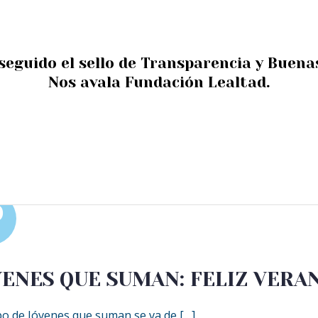
Agenda
Transparencia
Proyectos
Tie
eguido el sello de Transparencia y Buenas
Nos avala Fundación Lealtad.
0
ENES QUE SUMAN: FELIZ VERA
po de Jóvenes que suman se va de […]