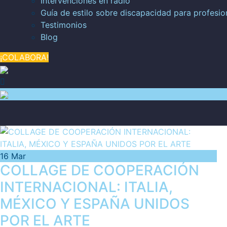
Intervenciones en radio
Guía de estilo sobre discapacidad para profesi
Testimonios
Blog
¡COLABORA!
16
Mar
COLLAGE DE COOPERACIÓN
INTERNACIONAL: ITALIA,
MÉXICO Y ESPAÑA UNIDOS
POR EL ARTE