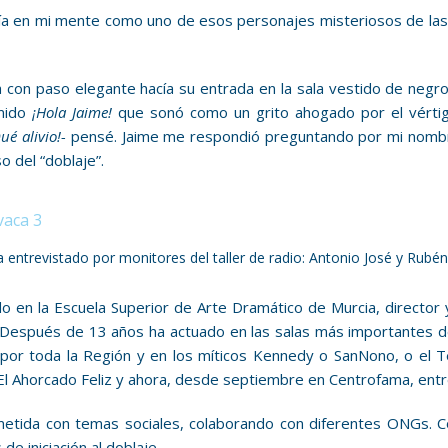
a en mi mente como uno de esos personajes misteriosos de las 
a con paso elegante hacía su entrada en la sala vestido de negro
ímido
¡Hola Jaime!
que sonó como un grito ahogado por el vértigo
ué alivio!-
pensé. Jaime me respondió preguntando por mi nombre 
 del “doblaje”.
 entrevistado por monitores del taller de radio: Antonio José y Rubén
o en la Escuela Superior de Arte Dramático de Murcia, director
 Después de 13 años ha actuado en las salas más importantes de
, por toda la Región y en los míticos Kennedy o SanNono, o e
El Ahorcado Feliz y ahora, desde septiembre en Centrofama, entr
etida con temas sociales, colaborando con diferentes ONGs. Co
 iniciación al doblaje.