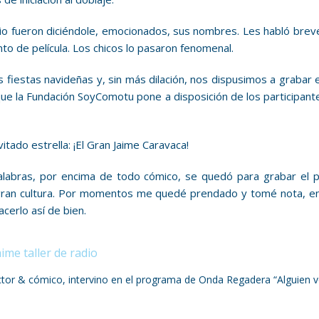
radio fueron diciéndole, emocionados, sus nombres. Les habló bre
to de película. Los chicos lo pasaron fenomenal.
s fiestas navideñas y, sin más dilación, nos dispusimos a grabar
 que la Fundación SoyComotu pone a disposición de los participant
tado estrella: ¡El Gran Jaime Caravaca!
palabras, por encima de todo cómico, se quedó para grabar el 
 gran cultura. Por momentos me quedé prendado y tomé nota, en 
cerlo así de bien.
tor & cómico, intervino en el programa de Onda Regadera “Alguien v