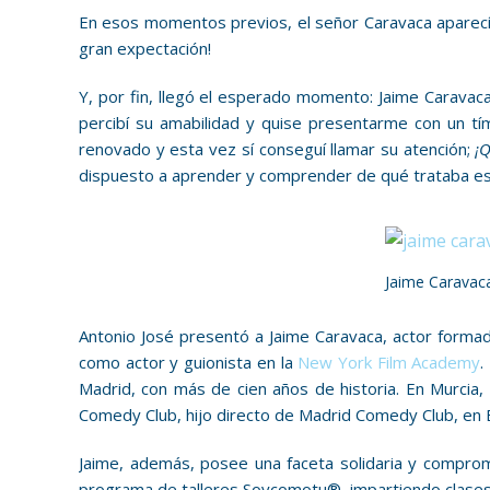
En esos momentos previos, el señor Caravaca aparecí
gran expectación!
Y, por fin, llegó el esperado momento: Jaime Caravac
percibí su amabilidad y quise presentarme con un t
renovado y esta vez sí conseguí llamar su atención;
¡Q
dispuesto a aprender y comprender de qué trataba eso
Jaime Caravaca
Antonio José presentó a Jaime Caravaca, actor formad
como actor y guionista en la
New York Film Academy
.
Madrid, con más de cien años de historia. En Murcia
Comedy Club, hijo directo de Madrid Comedy Club, en 
Jaime, además, posee una faceta solidaria y comprom
programa de talleres Soycomotu®, impartiendo clases de