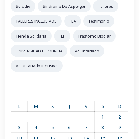
Suicidio
Síndrome De Asperger
Talleres
TALLERES INCLUSIVOS
TEA
Testimonio
Tienda Solidaria
TLP
Trastorno Bipolar
UNIVERSIDAD DE MURCIA
Voluntariado
Voluntariado Inclusivo
L
M
X
J
V
S
D
1
2
3
4
5
6
7
8
9
10
11
12
13
14
15
16