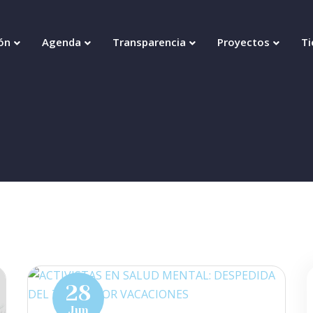
ón
Agenda
Transparencia
Proyectos
Ti
28
Jun