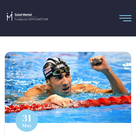
31
May